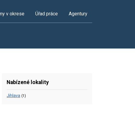
my v okrese
Úřad práce
Agentury
Nabízené lokality
Jihlava
(1)