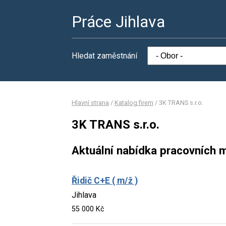
Práce Jihlava
Hledat zaměstnání
Hlavní strana
/
Katalog firem
/
3K TRANS s.r.o.
3K TRANS s.r.o.
Aktuální nabídka pracovních m
Řidič C+E ( m/ž )
Jihlava
55 000 Kč