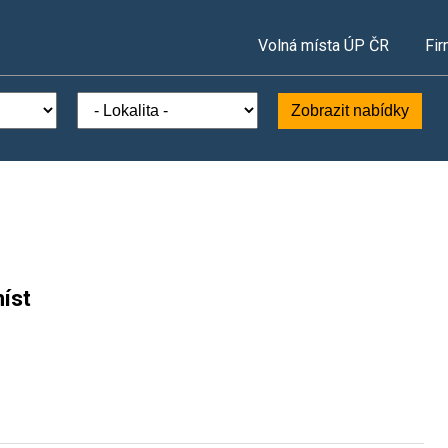
Volná místa ÚP ČR
Fir
Zobrazit nabídky
íst