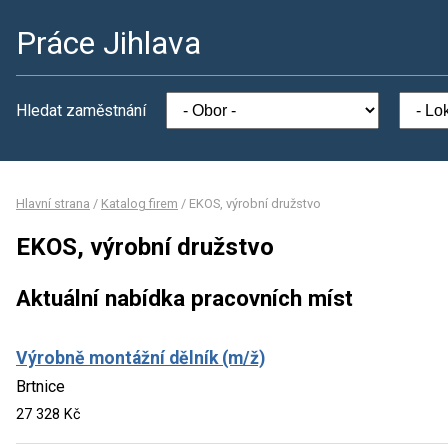
Práce Jihlava
Hledat zaměstnání
Hlavní strana
/
Katalog firem
/
EKOS, výrobní družstvo
EKOS, výrobní družstvo
Aktuální nabídka pracovních míst
Výrobně montážní dělník (m/ž)
Brtnice
27 328 Kč