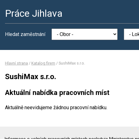
Práce Jihlava
Hledat zaměstnání
Hlavní strana
/
Katalog firem
/
SushiMax s.r.o.
SushiMax s.r.o.
Aktuální nabídka pracovních míst
Aktuálně neevidujeme žádnou pracovní nabídku.