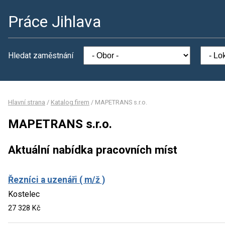
Práce Jihlava
Hledat zaměstnání
Hlavní strana
/
Katalog firem
/
MAPETRANS s.r.o.
MAPETRANS s.r.o.
Aktuální nabídka pracovních míst
Řezníci a uzenáři ( m/ž )
Kostelec
27 328 Kč