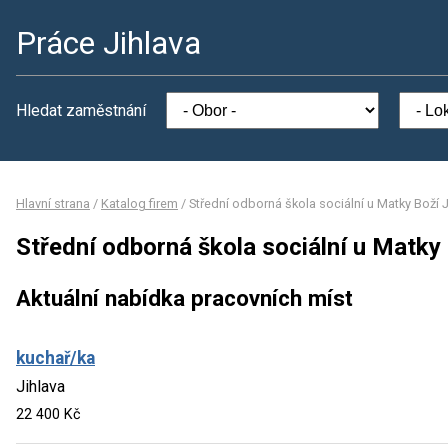
Práce Jihlava
Hledat zaměstnání
Hlavní strana
/
Katalog firem
/
Střední odborná škola sociální u Matky Boží J
Střední odborná škola sociální u Matky 
Aktuální nabídka pracovních míst
kuchař/ka
Jihlava
22 400 Kč