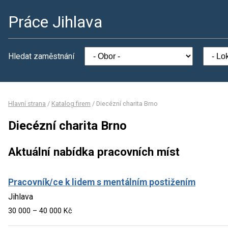
Práce Jihlava
Hledat zaměstnání
Hlavní strana
/
Katalog firem
/
Diecézní charita Brno
Diecézní charita Brno
Aktuální nabídka pracovních míst
Pracovník/ce k lidem s mentálním postižením
Jihlava
30 000 – 40 000 Kč