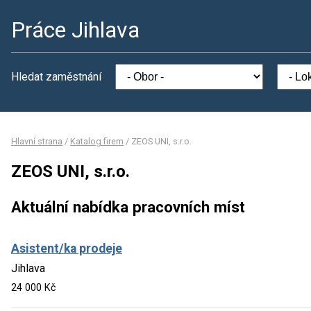
Práce Jihlava
Hledat zaměstnání
Hlavní strana
/
Katalog firem
/
ZEOS UNI, s.r.o.
ZEOS UNI, s.r.o.
Aktuální nabídka pracovních míst
Asistent/ka prodeje
Jihlava
24 000 Kč