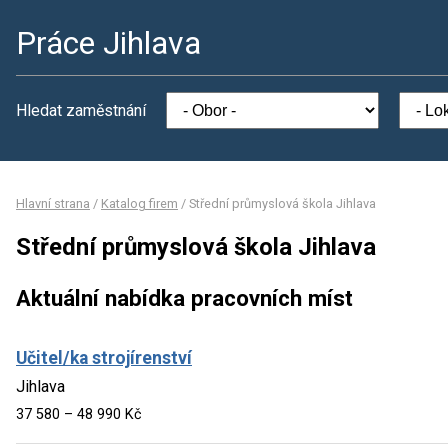
Práce Jihlava
Hledat zaměstnání
Hlavní strana
/
Katalog firem
/
Střední průmyslová škola Jihlava
Střední průmyslová škola Jihlava
Aktuální nabídka pracovních míst
Učitel/ka strojírenství
Jihlava
37 580 – 48 990 Kč