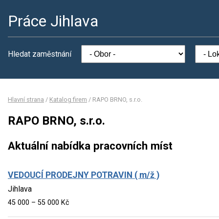
Práce Jihlava
Hledat zaměstnání
Hlavní strana
/
Katalog firem
/
RAPO BRNO, s.r.o.
RAPO BRNO, s.r.o.
Aktuální nabídka pracovních míst
VEDOUCÍ PRODEJNY POTRAVIN ( m/ž )
Jihlava
45 000 – 55 000 Kč