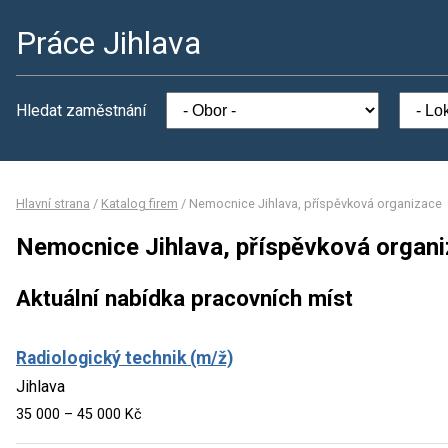
Práce Jihlava
Hledat zaměstnání
Hlavní strana
/
Katalog firem
/
Nemocnice Jihlava, příspěvková organizace
Nemocnice Jihlava, příspěvková organ
Aktuální nabídka pracovních míst
Radiologický technik (m/ž)
Jihlava
35 000 – 45 000 Kč