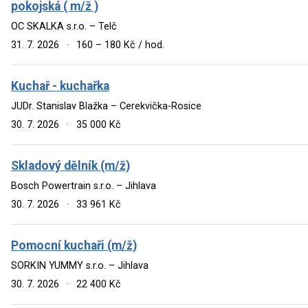
pokojská ( m/ž )
OC SKALKA s.r.o. – Telč
31. 7. 2026
·
160 – 180 Kč / hod.
Kuchař - kuchařka
JUDr. Stanislav Blažka – Cerekvička-Rosice
30. 7. 2026
·
35 000 Kč
Skladový dělník (m/ž)
Bosch Powertrain s.r.o. – Jihlava
30. 7. 2026
·
33 961 Kč
Pomocní kuchaři (m/ž)
SORKIN YUMMY s.r.o. – Jihlava
30. 7. 2026
·
22 400 Kč