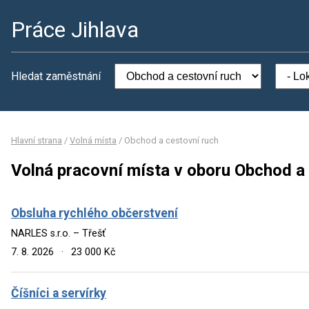
Práce Jihlava
Hledat zaměstnání
Hlavní strana
/
Volná místa
/
Obchod a cestovní ruch
Volná pracovní místa v oboru Obchod a
Obsluha rychlého občerstvení
NARLES s.r.o. – Třešť
7. 8. 2026
·
23 000 Kč
Číšníci a servírky