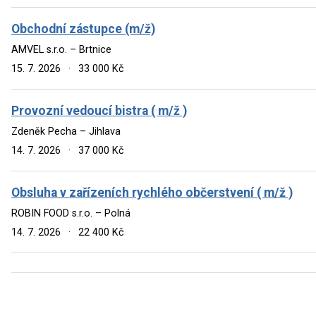
Obchodní zástupce (m/ž)
AMVEL s.r.o. – Brtnice
15. 7. 2026
·
33 000 Kč
Provozní vedoucí bistra ( m/ž )
Zdeněk Pecha – Jihlava
14. 7. 2026
·
37 000 Kč
Obsluha v zařízeních rychlého občerstvení ( m/ž )
ROBIN FOOD s.r.o. – Polná
14. 7. 2026
·
22 400 Kč