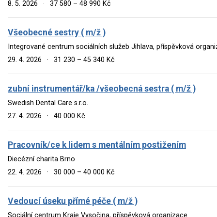
8. 5. 2026
·
37 580 – 48 990 Kč
Všeobecné sestry ( m/ž )
Integrované centrum sociálních služeb Jihlava, příspěvková organ
29. 4. 2026
·
31 230 – 45 340 Kč
zubní instrumentář/ka /všeobecná sestra ( m/ž )
Swedish Dental Care s.r.o.
27. 4. 2026
·
40 000 Kč
Pracovník/ce k lidem s mentálním postižením
Diecézní charita Brno
22. 4. 2026
·
30 000 – 40 000 Kč
Vedoucí úseku přímé péče ( m/ž )
Sociální centrum Kraje Vysočina, příspěvková organizace