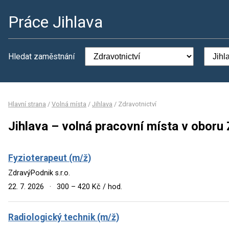
Práce Jihlava
Hledat zaměstnání
Hlavní strana
/
Volná místa
/
Jihlava
/
Zdravotnictví
Jihlava – volná pracovní místa v oboru 
Fyzioterapeut (m/ž)
ZdravýPodnik s.r.o.
22. 7. 2026
·
300 – 420 Kč / hod.
Radiologický technik (m/ž)