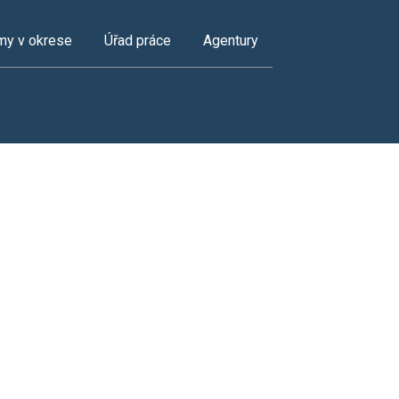
my v okrese
Úřad práce
Agentury