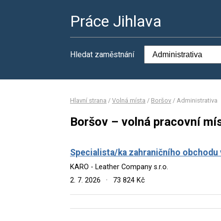
Práce Jihlava
Hledat zaměstnání
Hlavní strana
/
Volná místa
/
Boršov
/
Administrativa
Boršov – volná pracovní mís
Specialista/ka zahraničního obchodu v
KARO - Leather Company s.r.o.
2. 7. 2026
·
73 824 Kč