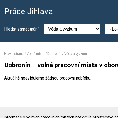
Práce Jihlava
Hledat zaměstnání
Hlavní strana
/
Volná místa
/
Dobronín
/
Věda a výzkum
Dobronín – volná pracovní místa v obo
Aktuálně neevidujeme žádnou pracovní nabídku.
Informace o volných pracovních místech poskytuje Ministerstvo pr