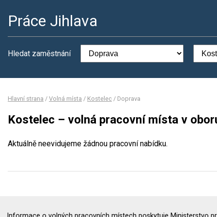
Práce Jihlava
Hledat zaměstnání
Hlavní strana
/
Volná místa
/
Kostelec
/
Doprava
Kostelec – volná pracovní místa v obo
Aktuálně neevidujeme žádnou pracovní nabídku.
Informace o volných pracovních místech poskytuje Ministerstvo pr