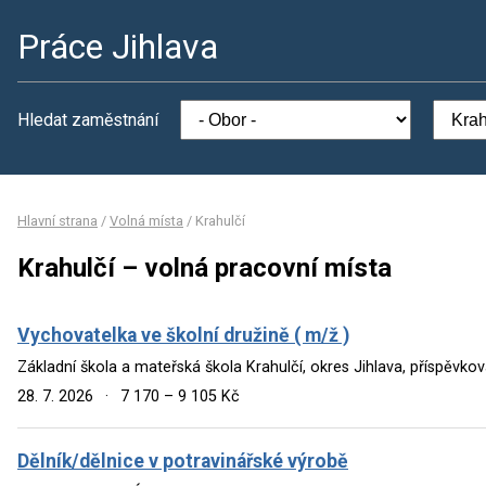
Práce Jihlava
Hledat zaměstnání
Hlavní strana
/
Volná místa
/
Krahulčí
Krahulčí – volná pracovní místa
Vychovatelka ve školní družině ( m/ž )
Základní škola a mateřská škola Krahulčí, okres Jihlava, příspěvko
28. 7. 2026
·
7 170 – 9 105 Kč
Dělník/dělnice v potravinářské výrobě