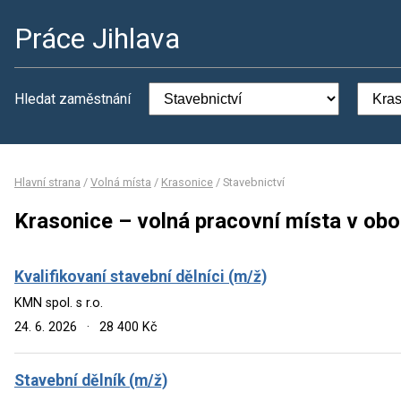
Práce Jihlava
Hledat zaměstnání
Hlavní strana
/
Volná místa
/
Krasonice
/
Stavebnictví
Krasonice – volná pracovní místa v obo
Kvalifikovaní stavební dělníci (m/ž)
KMN spol. s r.o.
24. 6. 2026
·
28 400 Kč
Stavební dělník (m/ž)