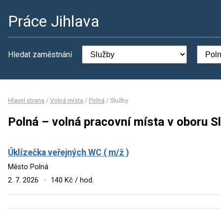
Práce Jihlava
Hledat zaměstnání
Hlavní strana
/
Volná místa
/
Polná
/
Služby
Polná – volná pracovní místa v oboru S
Úklízečka veřejných WC ( m/ž )
Město Polná
2. 7. 2026
·
140 Kč / hod.