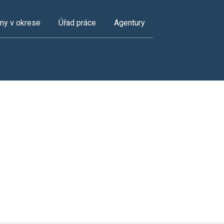
my v okrese
Úřad práce
Agentury