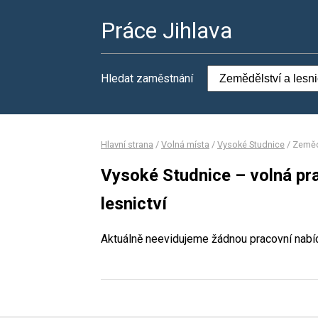
Práce Jihlava
Hledat zaměstnání
Hlavní strana
/
Volná místa
/
Vysoké Studnice
/
Zemědě
Vysoké Studnice – volná pr
lesnictví
Aktuálně neevidujeme žádnou pracovní nabí