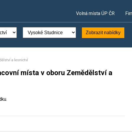
Volná místa ÚP ČR
Fir
Zobrazit nabídky
lství a lesnictví
acovní místa v oboru Zemědělství a
dku.