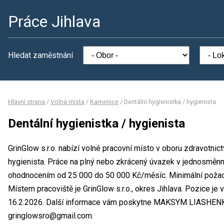
Práce Jihlava
Hledat zaměstnání
Hlavní strana
/
Volná místa
/
Kamenice
/
Dentální hygienistka / hygienista
Dentální hygienistka / hygienista
GrinGlow s.r.o. nabízí volné pracovní místo v oboru zdravotnict
hygienista. Práce na plný nebo zkrácený úvazek v jednosměn
ohodnocením od 25 000 do 50 000 Kč/měsíc. Minimální požado
Místem pracoviště je GrinGlow s.r.o., okres Jihlava. Pozice j
16.2.2026. Další informace vám poskytne MAKSYM LIASHENKO, 
gringlowsro@gmail.com.