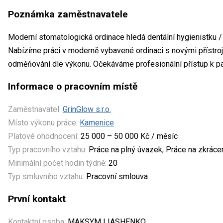
Poznámka zaměstnavatele
Moderní stomatologická ordinace hledá dentální hygienistku /
Nabízíme práci v moderně vybavené ordinaci s novými přístroji,
odměňování dle výkonu. Očekáváme profesionální přístup k pac
Informace o pracovním místě
Zaměstnavatel:
GrinGlow s.r.o.
Místo výkonu práce:
Kamenice
Platové ohodnocení:
25 000 – 50 000 Kč / měsíc
Typ pracovního vztahu:
Práce na plný úvazek, Práce na zkrác
Minimální počet hodin týdně:
20
Typ smluvního vztahu:
Pracovní smlouva
První kontakt
Kontaktní osoba:
MAKSYM LIASHENKO