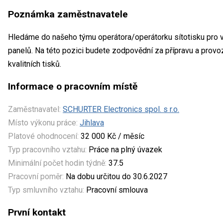
Poznámka zaměstnavatele
Hledáme do našeho týmu operátora/operátorku sítotisku pro v
panelů. Na této pozici budete zodpovědní za přípravu a provo
kvalitních tisků.
Informace o pracovním místě
Zaměstnavatel:
SCHURTER Electronics spol. s r.o.
Místo výkonu práce:
Jihlava
Platové ohodnocení:
32 000 Kč / měsíc
Typ pracovního vztahu:
Práce na plný úvazek
Minimální počet hodin týdně:
37.5
Pracovní poměr:
Na dobu určitou do 30.6.2027
Typ smluvního vztahu:
Pracovní smlouva
První kontakt