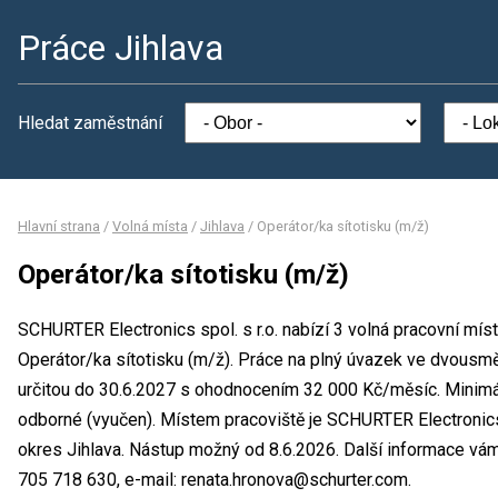
Práce Jihlava
Hledat zaměstnání
Hlavní strana
/
Volná místa
/
Jihlava
/
Operátor/ka sítotisku (m/ž)
Operátor/ka sítotisku (m/ž)
SCHURTER Electronics spol. s r.o. nabízí 3 volná pracovní mís
Operátor/ka sítotisku (m/ž). Práce na plný úvazek ve dvous
určitou do 30.6.2027 s ohodnocením 32 000 Kč/měsíc. Minimál
odborné (vyučen). Místem pracoviště je SCHURTER Electronics sp
okres Jihlava. Nástup možný od 8.6.2026. Další informace vám
705 718 630, e-mail: renata.hronova@schurter.com.