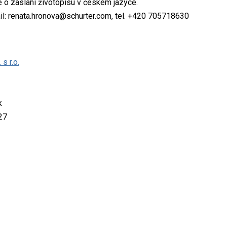
 o zaslání životopisu v českém jazyce.
ail: renata.hronova@schurter.com, tel. +420 705718630
s r.o.
k
27