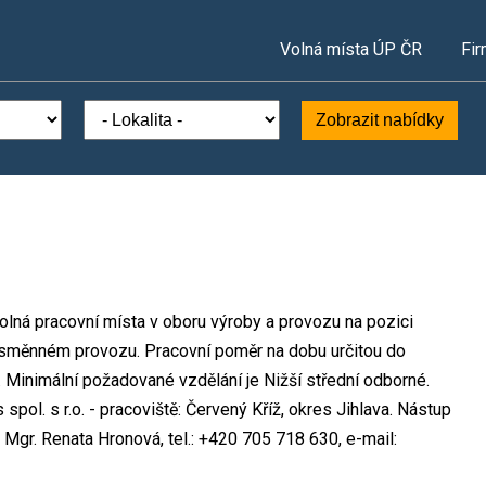
Volná místa ÚP ČR
Fir
Zobrazit nabídky
volná pracovní místa v oboru výroby a provozu na pozici
ousměnném provozu. Pracovní poměr na dobu určitou do
Minimální požadované vzdělání je Nižší střední odborné.
ol. s r.o. - pracoviště: Červený Kříž, okres Jihlava. Nástup
Mgr. Renata Hronová, tel.: +420 705 718 630, e-mail: