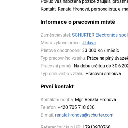
Pokud vás nabízená pozice zaujala, prosíme
Kontakt: Renata Hronová, personalista; e-m
Informace o pracovním místě
Zaměstnavatel:
SCHURTER Electronics spol. 
Místo výkonu práce:
Jihlava
Platové ohodnocení:
33 000 Kč / měsíc
Typ pracovního vztahu:
Práce na plný úvaze
Pracovní poměr:
Na dobu určitou do 30.6.20
Typ smluvního vztahu:
Pracovní smlouva
První kontakt
Kontaktní osoba:
Mgr. Renata Hronová
Telefon:
+420 705 718 630
E-mail:
renata.hronova@schurter.com
Referenční číslo ÚP:
17913970768