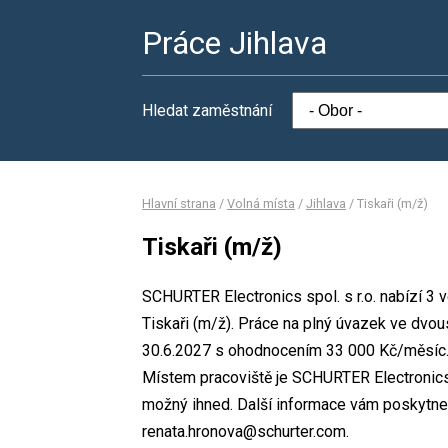
Práce Jihlava
Hledat zaměstnání
Hlavní strana
/
Volná místa
/
Jihlava
/
Tiskaři (m/ž)
Tiskaři (m/ž)
SCHURTER Electronics spol. s r.o. nabízí 3 
Tiskaři (m/ž). Práce na plný úvazek ve dv
30.6.2027 s ohodnocením 33 000 Kč/měsíc. 
Místem pracoviště je SCHURTER Electronics sp
možný ihned. Další informace vám poskytne 
renata.hronova@schurter.com.