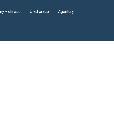
my v okrese
Úřad práce
Agentury