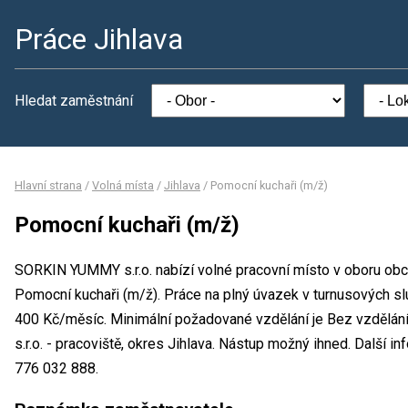
Práce Jihlava
Hledat zaměstnání
Hlavní strana
/
Volná místa
/
Jihlava
/
Pomocní kuchaři (m/ž)
Pomocní kuchaři (m/ž)
SORKIN YUMMY s.r.o. nabízí volné pracovní místo v oboru obc
Pomocní kuchaři (m/ž). Práce na plný úvazek v turnusových 
400 Kč/měsíc. Minimální požadované vzdělání je Bez vzdělá
s.r.o. - pracoviště, okres Jihlava. Nástup možný ihned. Další i
776 032 888.