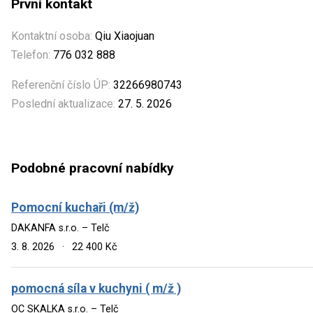
První kontakt
Kontaktní osoba:
Qiu Xiaojuan
Telefon:
776 032 888
Referenční číslo ÚP:
32266980743
Poslední aktualizace:
27. 5. 2026
Podobné pracovní nabídky
Pomocní kuchaři (m/ž)
DAKANFA s.r.o. – Telč
3. 8. 2026
·
22 400 Kč
pomocná síla v kuchyni ( m/ž )
OC SKALKA s.r.o. – Telč