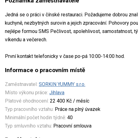
Poznámka zaměstnavatele
Jedná se o práci v čínské restauraci. Požadujeme dobrou znal
kuchyně, nezbytných surovin a jejich zpracování. Pohovory p
nejlépe formou SMS Pečlivost, spolehlivost, samostatnost, t
víkendu a večerech.
První kontakt telefonicky v čase po-pá 10:00-14:00 hod.
Informace o pracovním místě
Zaměstnavatel:
SORKIN YUMMY s.r.o.
Místo výkonu práce:
Jihlava
Platové ohodnocení:
22 400 Kč / měsíc
Typ pracovního vztahu:
Práce na plný úvazek
Minimální počet hodin týdně:
40
Typ smluvního vztahu:
Pracovní smlouva