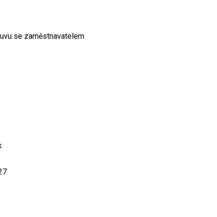
omluvu se zaměstnavatelem
k
27