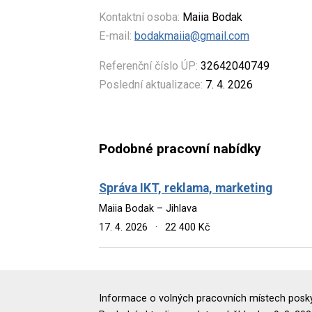
Kontaktní osoba:
Maiia Bodak
E-mail:
bodakmaiia@gmail.com
Referenční číslo ÚP:
32642040749
Poslední aktualizace:
7. 4. 2026
Podobné pracovní nabídky
Správa IKT, reklama, marketing
Maiia Bodak – Jihlava
17. 4. 2026
·
22 400 Kč
Informace o volných pracovních místech poskyt