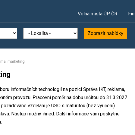
Volná místa ÚP ČR
Fir
Zobrazit nabídky
lama, marketing
ting
boru informačních technologií na pozici Správa IKT, reklama,
ěnném provozu. Pracovní poměr na dobu určitou do 31.3.2027
požadované vzdělání je ÚSO s maturitou (bez vyučení).
hlava. Nástup možný ihned. Další informace vám poskytne
.