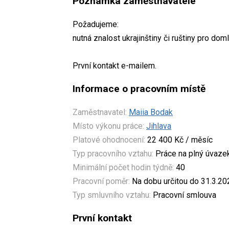
Poznámka zaměstnavatele
Požadujeme:
nutná znalost ukrajinštiny či ruštiny pro d
První kontakt e-mailem.
Informace o pracovním místě
Zaměstnavatel:
Maiia Bodak
Místo výkonu práce:
Jihlava
Platové ohodnocení:
22 400 Kč / měsíc
Typ pracovního vztahu:
Práce na plný úvaze
Minimální počet hodin týdně:
40
Pracovní poměr:
Na dobu určitou do 31.3.20
Typ smluvního vztahu:
Pracovní smlouva
První kontakt