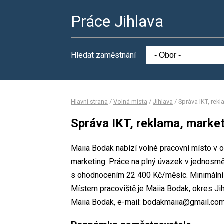
Práce Jihlava
Hledat zaměstnání
Hlavní strana
/
Volná místa
/
Jihlava
/
Správa IKT, rek
Správa IKT, reklama, marke
Maiia Bodak nabízí volné pracovní místo v o
marketing. Práce na plný úvazek v jednosm
s ohodnocením 22 400 Kč/měsíc. Minimální 
Místem pracoviště je Maiia Bodak, okres Ji
Maiia Bodak, e-mail: bodakmaiia@gmail.com