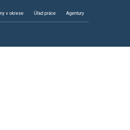
my v okrese
Úřad práce
Agentury