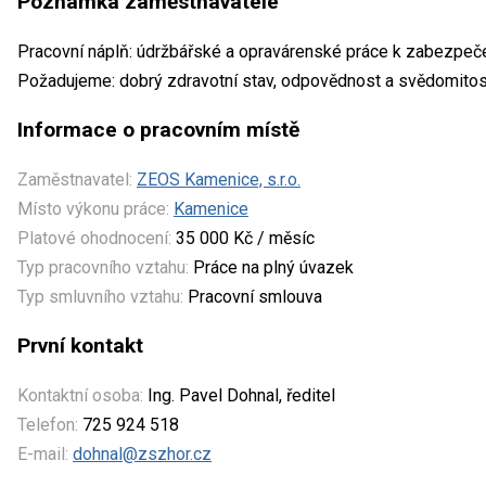
Poznámka zaměstnavatele
Pracovní náplň: údržbářské a opravárenské práce k zabezpeč
Požadujeme: dobrý zdravotní stav, odpovědnost a svědomitos
Informace o pracovním místě
Zaměstnavatel:
ZEOS Kamenice, s.r.o.
Místo výkonu práce:
Kamenice
Platové ohodnocení:
35 000 Kč / měsíc
Typ pracovního vztahu:
Práce na plný úvazek
Typ smluvního vztahu:
Pracovní smlouva
První kontakt
Kontaktní osoba:
Ing. Pavel Dohnal, ředitel
Telefon:
725 924 518
E-mail:
dohnal@zszhor.cz