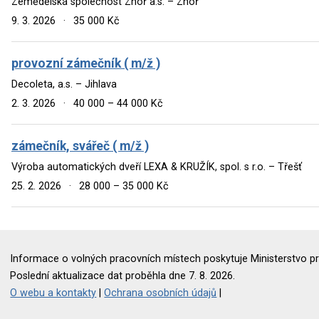
Zemědělská společnost Zhoř a.s. – Zhoř
9. 3. 2026
·
35 000 Kč
provozní zámečník ( m/ž )
Decoleta, a.s. – Jihlava
2. 3. 2026
·
40 000 – 44 000 Kč
zámečník, svářeč ( m/ž )
Výroba automatických dveří LEXA & KRUŽÍK, spol. s r.o. – Třešť
25. 2. 2026
·
28 000 – 35 000 Kč
Informace o volných pracovních místech poskytuje Ministerstvo pr
Poslední aktualizace dat proběhla dne 7. 8. 2026.
O webu a kontakty
|
Ochrana osobních údajů
|