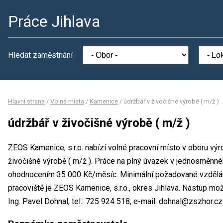
Práce Jihlava
Hledat zaměstnání
Hlavní strana
/
Volná místa
/
Kamenice
/
údržbář v živočišné výrobě ( m/ž )
údržbář v živočišné výrobě ( m/ž )
ZEOS Kamenice, s.r.o. nabízí volné pracovní místo v oboru výr
živočišné výrobě ( m/ž ). Práce na plný úvazek v jednosměnn
ohodnocením 35 000 Kč/měsíc. Minimální požadované vzdělání
pracoviště je ZEOS Kamenice, s.r.o., okres Jihlava. Nástup m
Ing. Pavel Dohnal, tel.: 725 924 518, e-mail: dohnal@zszhor.cz