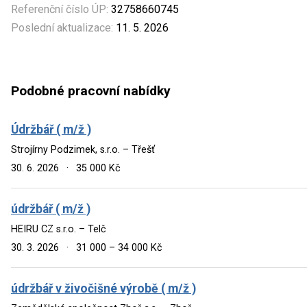
Referenční číslo ÚP:
32758660745
Poslední aktualizace:
11. 5. 2026
Podobné pracovní nabídky
Údržbář ( m/ž )
Strojírny Podzimek, s.r.o. – Třešť
30. 6. 2026
·
35 000 Kč
údržbář ( m/ž )
HEIRU CZ s.r.o. – Telč
30. 3. 2026
·
31 000 – 34 000 Kč
údržbář v živočišné výrobě ( m/ž )