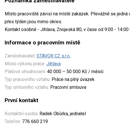
Poznámka zaměstnavatele
Místo pracoviště závisí na místě zakázek. Převážně se jedná
přes týden jsou mimo okres.
Kontakt osobně - Jihlava, Znojeská 80, v čase od 9:00 - 14:00 
Informace o pracovním místě
Zaměstnavatel:
STAVOR CZ s.r.o.
Místo výkonu práce:
Jihlava
Platové ohodnocení:
40 000 – 50 000 Kč / měsíc
Typ pracovního vztahu:
Práce na plný úvazek
Typ smluvního vztahu:
Pracovní smlouva
První kontakt
Kontaktní osoba:
Radek Obůrka, jednatel
Telefon:
776 660 219