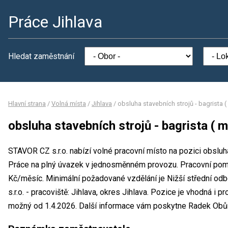
Práce Jihlava
Hledat zaměstnání
Hlavní strana
/
Volná místa
/
Jihlava
/
obsluha stavebních strojů - bagrista (
obsluha stavebních strojů - bagrista ( m
STAVOR CZ s.r.o. nabízí volné pracovní místo na pozici obsluha
Práce na plný úvazek v jednosměnném provozu. Pracovní po
Kč/měsíc. Minimální požadované vzdělání je Nižší střední od
s.r.o. - pracoviště: Jihlava, okres Jihlava. Pozice je vhodná i
možný od 1.4.2026. Další informace vám poskytne Radek Obůrk