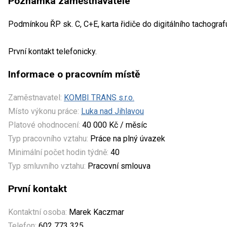
Poznámka zaměstnavatele
Podmínkou ŘP sk. C, C+E, karta řidiče do digitálního tachograf
První kontakt telefonicky.
Informace o pracovním místě
Zaměstnavatel:
KOMBI TRANS s.r.o.
Místo výkonu práce:
Luka nad Jihlavou
Platové ohodnocení:
40 000 Kč / měsíc
Typ pracovního vztahu:
Práce na plný úvazek
Minimální počet hodin týdně:
40
Typ smluvního vztahu:
Pracovní smlouva
První kontakt
Kontaktní osoba:
Marek Kaczmar
Telefon:
602 773 325