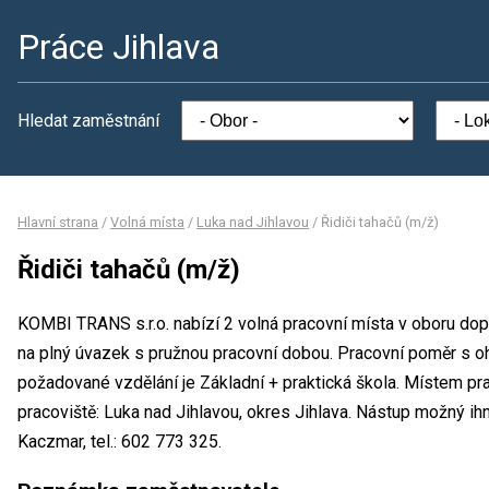
Práce Jihlava
Hledat zaměstnání
Hlavní strana
/
Volná místa
/
Luka nad Jihlavou
/
Řidiči tahačů (m/ž)
Řidiči tahačů (m/ž)
KOMBI TRANS s.r.o. nabízí 2 volná pracovní místa v oboru dopr
na plný úvazek s pružnou pracovní dobou. Pracovní poměr s 
požadované vzdělání je Základní + praktická škola. Místem pr
pracoviště: Luka nad Jihlavou, okres Jihlava. Nástup možný i
Kaczmar, tel.: 602 773 325.