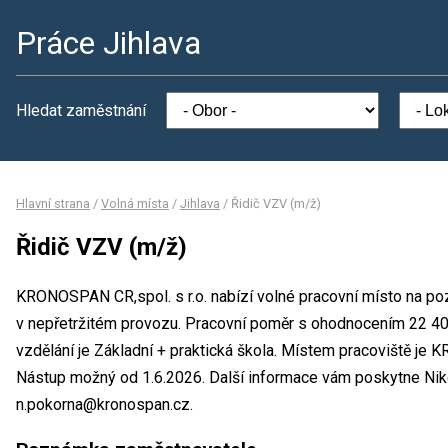
Práce Jihlava
Hledat zaměstnání
Hlavní strana
/
Volná místa
/
Jihlava
/
Řidič VZV (m/ž)
Řidič VZV (m/ž)
KRONOSPAN CR,spol. s r.o. nabízí volné pracovní místo na poz
v nepřetržitém provozu. Pracovní poměr s ohodnocením 22 4
vzdělání je Základní + praktická škola. Místem pracoviště je K
Nástup možný od 1.6.2026. Další informace vám poskytne Niko
n.pokorna@kronospan.cz.