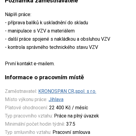
Poznámka zaměstnavatele
Náplň práce:
- příprava balíků k uskladnění do skladu
- manipulace s VZV a materiálem
- další práce spojené s nakládkou a obsluhou VZV
- kontrola správného technického stavu VZV
První kontakt e-mailem.
Informace o pracovním místě
Zaměstnavatel:
KRONOSPAN CR,spol. s r.o.
Místo výkonu práce:
Jihlava
Platové ohodnocení:
22 400 Kč / měsíc
Typ pracovního vztahu:
Práce na plný úvazek
Minimální počet hodin týdně:
37.5
Typ smluvního vztahu:
Pracovní smlouva