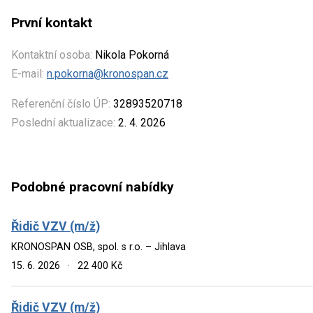
První kontakt
Kontaktní osoba:
Nikola Pokorná
E-mail:
n.pokorna@kronospan.cz
Referenční číslo ÚP:
32893520718
Poslední aktualizace:
2. 4. 2026
Podobné pracovní nabídky
Řidič VZV (m/ž)
KRONOSPAN OSB, spol. s r.o. – Jihlava
15. 6. 2026
·
22 400 Kč
Řidič VZV (m/ž)