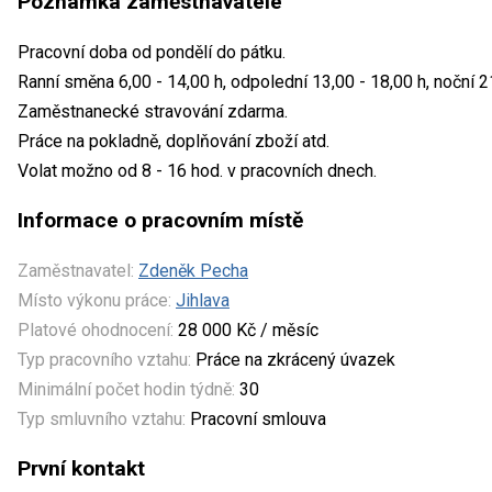
Poznámka zaměstnavatele
Pracovní doba od pondělí do pátku.
Ranní směna 6,00 - 14,00 h, odpolední 13,00 - 18,00 h, noční 21
Zaměstnanecké stravování zdarma.
Práce na pokladně, doplňování zboží atd.
Volat možno od 8 - 16 hod. v pracovních dnech.
Informace o pracovním místě
Zaměstnavatel:
Zdeněk Pecha
Místo výkonu práce:
Jihlava
Platové ohodnocení:
28 000 Kč / měsíc
Typ pracovního vztahu:
Práce na zkrácený úvazek
Minimální počet hodin týdně:
30
Typ smluvního vztahu:
Pracovní smlouva
První kontakt