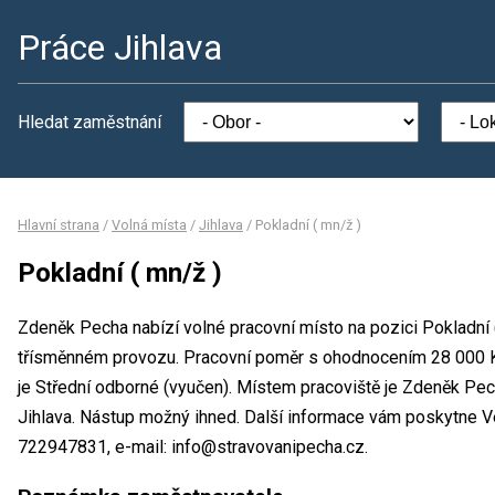
Práce Jihlava
Hledat zaměstnání
Hlavní strana
/
Volná místa
/
Jihlava
/
Pokladní ( mn/ž )
Pokladní ( mn/ž )
Zdeněk Pecha nabízí volné pracovní místo na pozici Pokladní 
třísměnném provozu. Pracovní poměr s ohodnocením 28 000 K
je Střední odborné (vyučen). Místem pracoviště je Zdeněk Pec
Jihlava. Nástup možný ihned. Další informace vám poskytne V
722947831, e-mail: info@stravovanipecha.cz.