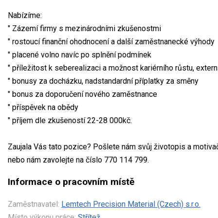
Nabízíme:
" Zázemí firmy s mezinárodními zkušenostmi
" rostoucí finanční ohodnocení a další zaměstnanecké výhody
" placené volno navíc po splnění podmínek
" příležitost k seberealizaci a možnost kariérního růstu, extern
" bonusy za docházku, nadstandardní příplatky za směny
" bonus za doporučení nového zaměstnance
" příspěvek na obědy
" příjem dle zkušeností 22-28 000kč.
Zaujala Vás tato pozice? Pošlete nám svůj životopis a motiv
nebo nám zavolejte na číslo 770 114 799.
Informace o pracovním místě
Zaměstnavatel:
Lemtech Precision Material (Czech) s.r.o.
Místo výkonu práce:
Střítež