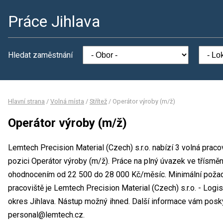
Práce Jihlava
Hledat zaměstnání
Hlavní strana
/
Volná místa
/
Střítež
/
Operátor výroby (m/ž)
Operátor výroby (m/ž)
Lemtech Precision Material (Czech) s.r.o. nabízí 3 volná prac
pozici Operátor výroby (m/ž). Práce na plný úvazek ve třísm
ohodnocením od 22 500 do 28 000 Kč/měsíc. Minimální požad
pracoviště je Lemtech Precision Material (Czech) s.r.o. - Logi
okres Jihlava. Nástup možný ihned. Další informace vám posky
personal@lemtech.cz.