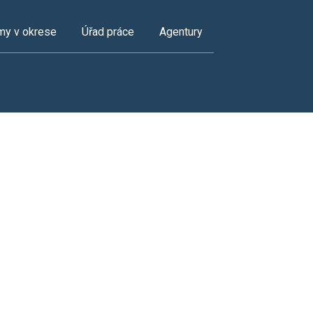
my v okrese
Úřad práce
Agentury