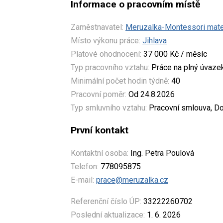
Informace o pracovním místě
Zaměstnavatel:
Meruzalka-Montessori mateřs
Místo výkonu práce:
Jihlava
Platové ohodnocení:
37 000 Kč / měsíc
Typ pracovního vztahu:
Práce na plný úvaze
Minimální počet hodin týdně:
40
Pracovní poměr:
Od 24.8.2026
Typ smluvního vztahu:
Pracovní smlouva, Do
První kontakt
Kontaktní osoba:
Ing. Petra Poulová
Telefon:
778095875
E-mail:
prace@meruzalka.cz
Referenční číslo ÚP:
33222260702
Poslední aktualizace:
1. 6. 2026