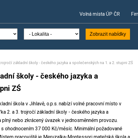
Volná místa ÚP ČR
Fir
Zobrazit nabídky
. trojročí základní školy - českého jazyka a společenských na 1. a 2. stupni ZŚ
kladní školy - českého jazyka a
upni ZŚ
dní škola v Jihlavě, o.p.s. nabízí volné pracovní místo v
a 2. a 3. trojročí základní školy - českého jazyka a
 na plný nebo zkrácený úvazek v jednosměnném provozu.
i s ohodnocením 37 000 Kč/měsíc. Minimální požadované
 Místem pracoviště je Meruzalka-Montessori mateřská škola a