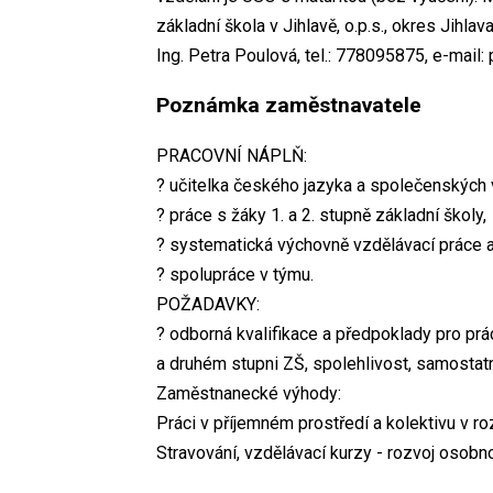
základní škola v Jihlavě, o.p.s., okres Jih
Ing. Petra Poulová, tel.: 778095875, e-mail
Poznámka zaměstnavatele
PRACOVNÍ NÁPLŇ:
? učitelka českého jazyka a společenských 
? práce s žáky 1. a 2. stupně základní školy,
? systematická výchovně vzdělávací práce a
? spolupráce v týmu.
POŽADAVKY:
? odborná kvalifikace a předpoklady pro pr
a druhém stupni ZŠ, spolehlivost, samostatn
Zaměstnanecké výhody:
Práci v příjemném prostředí a kolektivu v roz
Stravování, vzdělávací kurzy - rozvoj osobno