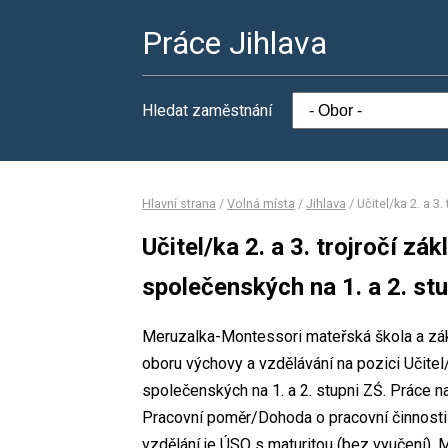
Práce Jihlava
Hledat zaměstnání
Hlavní strana
/
Volná místa
/
Jihlava
/
Učitel/ka 2. a 3
Učitel/ka 2. a 3. trojročí zá
společenských na 1. a 2. st
Meruzalka-Montessori mateřská škola a zákla
oboru výchovy a vzdělávání na pozici Učitel/k
společenských na 1. a 2. stupni ZŚ. Práce
Pracovní poměr/Dohoda o pracovní činnost
vzdělání je ÚSO s maturitou (bez vyučení).