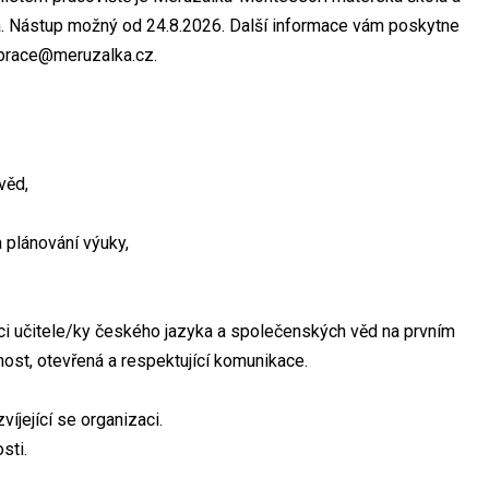
lava. Nástup možný od 24.8.2026. Další informace vám poskytne
: prace@meruzalka.cz.
věd,
 plánování výuky,
áci učitele/ky českého jazyka a společenských věd na prvním
ost, otevřená a respektující komunikace.
víjející se organizaci.
sti.