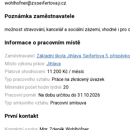
wohlhofner@zsseifertova.ji.cz.
Poznámka zaměstnavatele
možnost stravování, kancelář a sociální zázemí, vhodné i pro
Informace o pracovním místě
Zaměstnavatel:
Základní škola Jihlava, Seifertova 5, příspěvk
Místo výkonu práce:
Jihlava
Platové ohodnocení:
11 200 Kč / měsíc
Typ pracovního vztahu:
Práce na zkrácený úvazek
Minimální počet hodin týdně:
20
Pracovní poměr:
Na dobu určitou do 31.10.2026
Typ smluvního vztahu:
Pracovní smlouva
První kontakt
Kontaktní osoba:
Mgr. Zdeněk Wohlhöfner