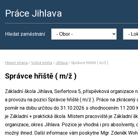
Práce Jihlava
Hledat zaměstnání
Hlavní strana
/
Volná místa
/
Jihlava
/
Správce hřiště ( m/ž )
Správce hřiště ( m/ž )
Základní škola Jihlava, Seifertova 5, příspěvková organizace 
a provozu na pozici Správce hřiště ( m/ž ). Práce na zkráce
poměr na dobu určitou do 31.10.2026 s ohodnocením 11 200 
je Základní + praktická škola. Místem pracoviště je Základní šk
organizace, okres Jihlava. Pozice je vhodná i pro absolventy
možný ihned. Další informace vám poskytne Mgr. Zdeněk Wohlhö