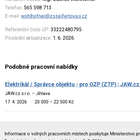
Telefon:
565 598 713
E-mail:
wohlhofner@zsseifertova.ji.cz
Referenční číslo ÚP:
33222480795
Poslední aktualizace:
1. 6. 2026
Podobné pracovní nabídky
Elektrikář / Správce objektu - pro OZP (ZTP) | JAW.cz 
JAW.cz s.r.o. – Jihlava
17. 4. 2026
·
20 000 – 22 500 Kč
Informace o volných pracovních místech poskytuje Ministerstvo pr