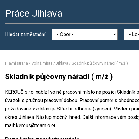
Práce Jihlava
Hledat zaměstnání
Hlavní strana
/
Volná místa
/
Jihlava
/
Skladník půjčovny nářadí ( m/ž )
Skladník půjčovny nářadí ( m/ž )
KEROUŠ s.r.o. nabízí volné pracovní místo na pozici Skladník p
úvazek s pružnou pracovní dobou. Pracovní poměr s ohodnoc
požadované vzdělání je Střední odborné (vyučen). Místem praco
okres Jihlava. Nástup možný ihned. Další informace vám poskyt
mail: kerous@teamio.eu.