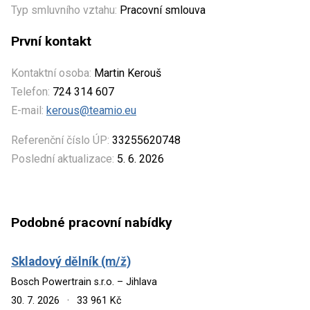
Typ smluvního vztahu:
Pracovní smlouva
První kontakt
Kontaktní osoba:
Martin Kerouš
Telefon:
724 314 607
E-mail:
kerous@teamio.eu
Referenční číslo ÚP:
33255620748
Poslední aktualizace:
5. 6. 2026
Podobné pracovní nabídky
Skladový dělník (m/ž)
Bosch Powertrain s.r.o. – Jihlava
30. 7. 2026
·
33 961 Kč