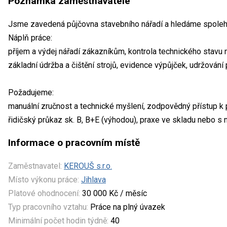
Poznámka zaměstnavatele
Jsme zavedená půjčovna stavebního nářadí a hledáme spolehli
Náplň práce:
příjem a výdej nářadí zákazníkům, kontrola technického stavu 
základní údržba a čištění strojů, evidence výpůjček, udržování
Požadujeme:
manuální zručnost a technické myšlení, zodpovědný přístup k 
řidičský průkaz sk. B, B+E (výhodou), praxe ve skladu nebo 
Informace o pracovním místě
Zaměstnavatel:
KEROUŠ s.r.o.
Místo výkonu práce:
Jihlava
Platové ohodnocení:
30 000 Kč / měsíc
Typ pracovního vztahu:
Práce na plný úvazek
Minimální počet hodin týdně:
40