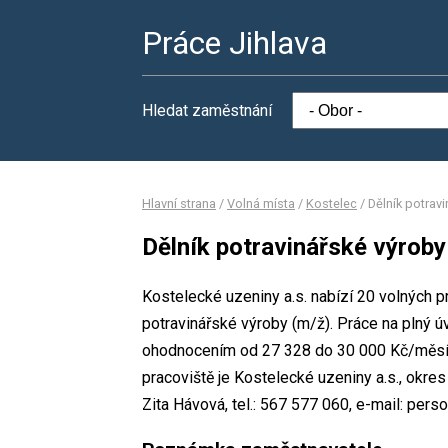
Práce Jihlava
Hledat zaměstnání
Hlavní strana
/
Volná místa
/
Kostelec
/
Dělník potrav
Dělník potravinářské výroby
Kostelecké uzeniny a.s. nabízí 20 volných p
potravinářské výroby (m/ž). Práce na plný 
ohodnocením od 27 328 do 30 000 Kč/měsíc
pracoviště je Kostelecké uzeniny a.s., okre
Zita Hávová, tel.: 567 577 060, e-mail: pers