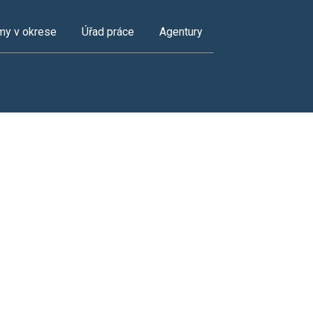
my v okrese
Úřad práce
Agentury