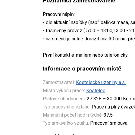
Poznámka zaměstnavatele
Pracovní náplň:
- dle aktuální nabídky (např.:balička masa, 
- třísměnný provoz ( 5:00 – 13:00,13:00 - 21:
- na směnu je nutné dorazit cca 30 minut p
První kontakt e-mailem nebo telefonicky.
Informace o pracovním místě
Zaměstnavatel:
Kostelecké uzeniny a.s.
Místo výkonu práce:
Kostelec
Platové ohodnocení:
27 328 – 30 000 Kč / 
Typ pracovního vztahu:
Práce na plný úvaze
Minimální počet hodin týdně:
37.5
Typ smluvního vztahu:
Pracovní smlouva