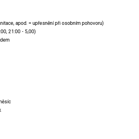
sanitace, apod. = upřesnění při osobním pohovoru)
00, 21:00 - 5,00)
ředem
měsíc
k