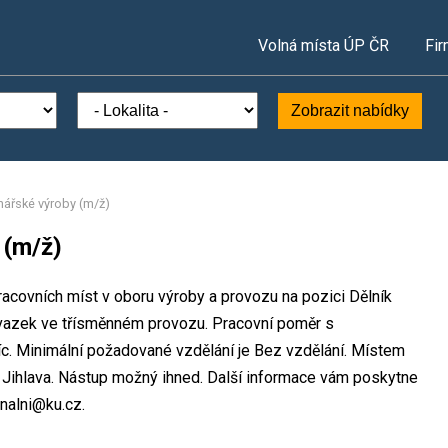
Volná místa ÚP ČR
Fir
Zobrazit nabídky
inářské výroby (m/ž)
 (m/ž)
racovních míst v oboru výroby a provozu na pozici Dělník
úvazek ve třísměnném provozu. Pracovní poměr s
. Minimální požadované vzdělání je Bez vzdělání. Místem
s Jihlava. Nástup možný ihned. Další informace vám poskytne
onalni@ku.cz.