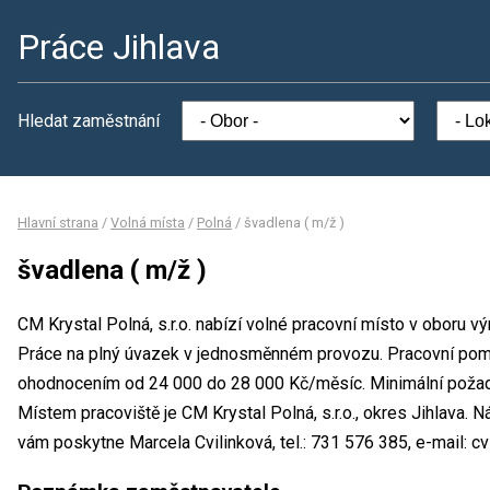
Práce Jihlava
Hledat zaměstnání
Hlavní strana
/
Volná místa
/
Polná
/
švadlena ( m/ž )
švadlena ( m/ž )
CM Krystal Polná, s.r.o. nabízí volné pracovní místo v oboru vý
Práce na plný úvazek v jednosměnném provozu. Pracovní pomě
ohodnocením od 24 000 do 28 000 Kč/měsíc. Minimální požado
Místem pracoviště je CM Krystal Polná, s.r.o., okres Jihlava.
vám poskytne Marcela Cvilinková, tel.: 731 576 385, e-mail: cv