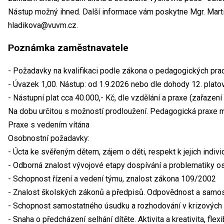
Nástup možný ihned. Další informace vám poskytne Mgr. Martina
hladikova@vuvm.cz.
Poznámka zaměstnavatele
- Požadavky na kvalifikaci podle zákona o pedagogických pra
- Úvazek 1,00. Nástup: od 1.9.2026 nebo dle dohody 12. platová
- Nástupní plat cca 40.000,- Kč, dle vzdělání a praxe (zařazení 
Na dobu určitou s možností prodloužení. Pedagogická praxe mi
Praxe s vedením vítána
Osobnostní požadavky:
- Úcta ke svěřeným dětem, zájem o děti, respekt k jejich individ
- Odborná znalost vývojové etapy dospívání a problematiky os
- Schopnost řízení a vedení týmu, znalost zákona 109/2002
- Znalost školských zákonů a předpisů. Odpovědnost a samos
- Schopnost samostatného úsudku a rozhodování v krizových 
- Snaha o předcházení selhání dítěte. Aktivita a kreativita, flexib