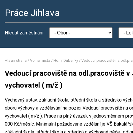
Práce Jihlava
Hledat zaměstnání
Hlavní strana
/
Volná místa
/
Horní Dubenky
/
Vedoucí pracoviště na odl.prac
Vedoucí pracoviště na odl.pracoviště v 
vychovatel ( m/ž )
Výchovný ústav, základní škola, střední škola a středisko výc
oboru výchovy a vzdělávání na pozici Vedoucí pracoviště na od
vychovatel ( m/ž ). Práce na plný úvazek v jednosměnném pr
000 Kč/měsíc. Minimální požadované vzdělání je VŠ Bakalářsk
základní škola, střední škola a středisko výchovné péče- odlo