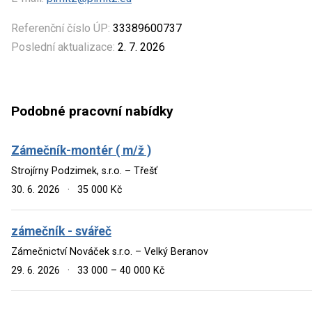
Referenční číslo ÚP:
33389600737
Poslední aktualizace:
2. 7. 2026
Podobné pracovní nabídky
Zámečník-montér ( m/ž )
Strojírny Podzimek, s.r.o. – Třešť
30. 6. 2026
·
35 000 Kč
zámečník - svářeč
Zámečnictví Nováček s.r.o. – Velký Beranov
29. 6. 2026
·
33 000 – 40 000 Kč