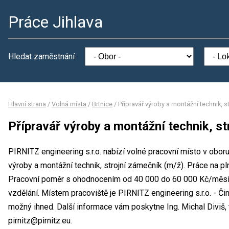
Práce Jihlava
Hledat zaměstnání
Hlavní strana
/
Volná místa
/
Brtnice
/
Přípravář výroby a montážní technik, s
Přípravář výroby a montážní technik, st
PIRNITZ engineering s.r.o. nabízí volné pracovní místo v obor
výroby a montážní technik, strojní zámečník (m/ž). Práce na 
Pracovní poměr s ohodnocením od 40 000 do 60 000 Kč/měsíc
vzdělání. Místem pracoviště je PIRNITZ engineering s.r.o. - Čin
možný ihned. Další informace vám poskytne Ing. Michal Diviš, t
pirnitz@pirnitz.eu.