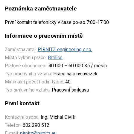
Poznámka zaměstnavatele
První kontakt telefonicky v čase po-so 7:00-17:00
Informace o pracovním místě
Zaměstnavatel:
PIRNITZ engineering s.r.o.
Místo výkonu práce:
Brtnice
Platové ohodnocení:
40 000 – 60 000 Kč / měsíc
Typ pracovního vztahu:
Práce na plný úvazek
Minimální počet hodin týdně:
40
Typ smluvního vztahu:
Pracovní smlouva
První kontakt
Kontaktní osoba:
Ing. Michal Diviš
Telefon:
602 290 512
E-mail:
pirnitz@pirnitz.eu