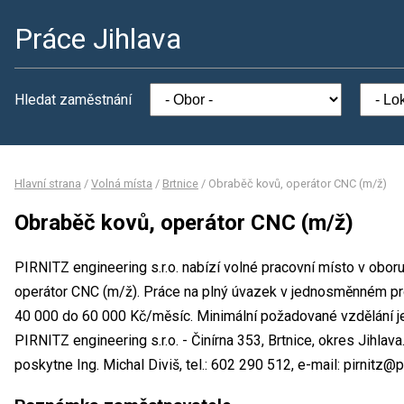
Práce Jihlava
Hledat zaměstnání
Hlavní strana
/
Volná místa
/
Brtnice
/
Obraběč kovů, operátor CNC (m/ž)
Obraběč kovů, operátor CNC (m/ž)
PIRNITZ engineering s.r.o. nabízí volné pracovní místo v obor
operátor CNC (m/ž). Práce na plný úvazek v jednosměnném p
40 000 do 60 000 Kč/měsíc. Minimální požadované vzdělání je
PIRNITZ engineering s.r.o. - Činírna 353, Brtnice, okres Jihla
poskytne Ing. Michal Diviš, tel.: 602 290 512, e-mail: pirnitz@pi