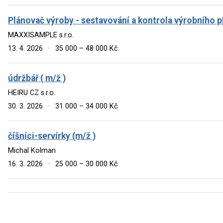
Plánovač výroby - sestavování a kontrola výrobního plá
MAXXISAMPLE s.r.o.
13. 4. 2026
·
35 000 – 48 000 Kč
údržbář ( m/ž )
HEIRU CZ s.r.o.
30. 3. 2026
·
31 000 – 34 000 Kč
číšníci-servírky (m/ž )
Michal Kolman
16. 3. 2026
·
25 000 – 30 000 Kč