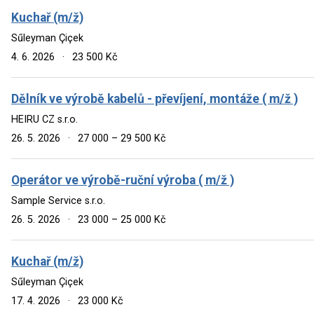
Kuchař (m/ž)
Sűleyman Çiçek
4. 6. 2026
·
23 500 Kč
Dělník ve výrobě kabelů - převíjení, montáže ( m/ž )
HEIRU CZ s.r.o.
26. 5. 2026
·
27 000 – 29 500 Kč
Operátor ve výrobě-ruční výroba ( m/ž )
Sample Service s.r.o.
26. 5. 2026
·
23 000 – 25 000 Kč
Kuchař (m/ž)
Sűleyman Çiçek
17. 4. 2026
·
23 000 Kč