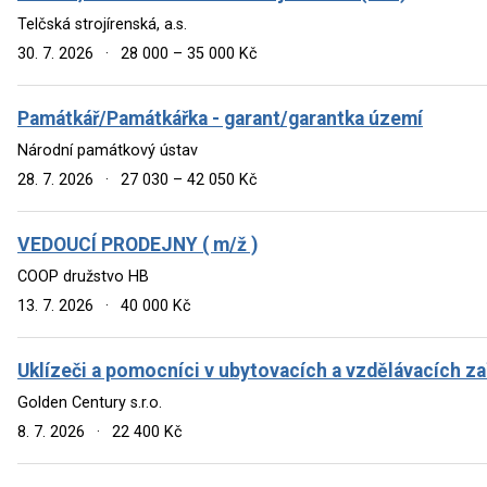
Telčská strojírenská, a.s.
30. 7. 2026
·
28 000 – 35 000 Kč
Památkář/Památkářka - garant/garantka území
Národní památkový ústav
28. 7. 2026
·
27 030 – 42 050 Kč
VEDOUCÍ PRODEJNY ( m/ž )
COOP družstvo HB
13. 7. 2026
·
40 000 Kč
Uklízeči a pomocníci v ubytovacích a vzdělávacích zař
Golden Century s.r.o.
8. 7. 2026
·
22 400 Kč