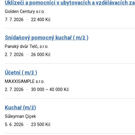
Uklízeči a pomocníci v ubytovacích a vzdělávacích zař
Golden Century s.r.o.
7. 7. 2026
·
22 400 Kč
Snídaňový pomocný kuchař ( m/ž )
Panský dvůr Telč, s.r.o.
2. 7. 2026
·
26 000 Kč
Účetní ( m/ž )
MAXXISAMPLE s.r.o.
2. 7. 2026
·
30 000 – 40 000 Kč
Kuchař (m/ž)
Sűleyman Çiçek
5. 6. 2026
·
23 500 Kč