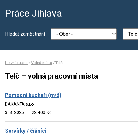
Práce Jihlava
Hledat zaměstnání
Hlavní strana
/
Volná místa
/
Telč
Telč – volná pracovní místa
Pomocní kuchaři (m/ž)
DAKANFA s.r.o.
3. 8. 2026
·
22 400 Kč
Servírky / číšníci