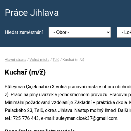
Práce Jihlava
Hledat zaměstnání
Hlavní strana
/
Volná místa
/
Telč
/
Kuchař (m/ž)
Kuchař (m/ž)
Sűleyman Çiçek nabízí 3 volná pracovní místa v oboru obchodu
ž). Práce na plný úvazek v jednosměnném provozu. Pracovní
Minimální požadované vzdělání je Základní + praktická škola.
Palackého 23, Telč, okres Jihlava. Nástup možný ihned. Dalš
tel.: 725 776 443, e-mail: suleyman.cicek37@gmail.com.