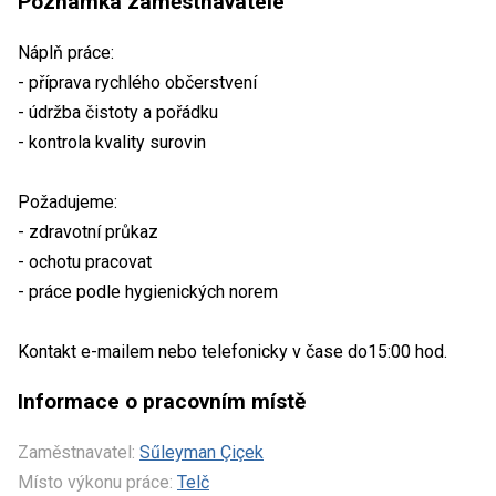
Poznámka zaměstnavatele
Náplň práce:
- příprava rychlého občerstvení
- údržba čistoty a pořádku
- kontrola kvality surovin
Požadujeme:
- zdravotní průkaz
- ochotu pracovat
- práce podle hygienických norem
Kontakt e-mailem nebo telefonicky v čase do15:00 hod.
Informace o pracovním místě
Zaměstnavatel:
Sűleyman Çiçek
Místo výkonu práce:
Telč