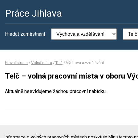
Práce Jihlava
Hledat zaměstnání
Hlavní strana
/
Volná místa
/
Telč
/
Výchova a vzdělávání
Telč – volná pracovní místa v oboru Vý
Aktuálně neevidujeme žádnou pracovní nabídku.
Informace o volných pracovních místech poskytuje Ministerstvo pr