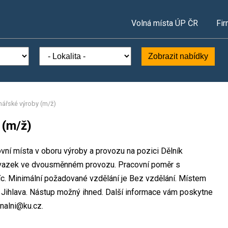
Volná místa ÚP ČR
Fir
Zobrazit nabídky
inářské výroby (m/ž)
 (m/ž)
ovní místa v oboru výroby a provozu na pozici Dělník
 úvazek ve dvousměnném provozu. Pracovní poměr s
. Minimální požadované vzdělání je Bez vzdělání. Místem
s Jihlava. Nástup možný ihned. Další informace vám poskytne
onalni@ku.cz.