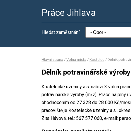
Práce Jihlava
Hledat zaměstnání
Hlavní strana
/
Volná místa
/
Kostelec
/
Dělník potrav
Dělník potravinářské výroby
Kostelecké uzeniny a.s. nabízí 3 volná prac
potravinářské výroby (m/ž). Práce na plný
ohodnocením od 27 328 do 28 000 Kč/měsíc
pracoviště je Kostelecké uzeniny a.s., okre
Zita Hávová, tel.: 567 577 060, e-mail: pers