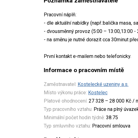
Poznámka zaměstnavatele
Pracovní náplň:
- dle aktuální nabídky (např.:balička masa, 
- dvousměnný provoz (5:00 – 13:00,13:00 - 
- na směnu je nutné dorazit cca 30minut př
První kontakt e-mailem nebo telefonicky.
Informace o pracovním místě
Zaměstnavatel:
Kostelecké uzeniny a.s.
Místo výkonu práce:
Kostelec
Platové ohodnocení:
27 328 – 28 000 Kč / 
Typ pracovního vztahu:
Práce na plný úvaze
Minimální počet hodin týdně:
38.75
Typ smluvního vztahu:
Pracovní smlouva