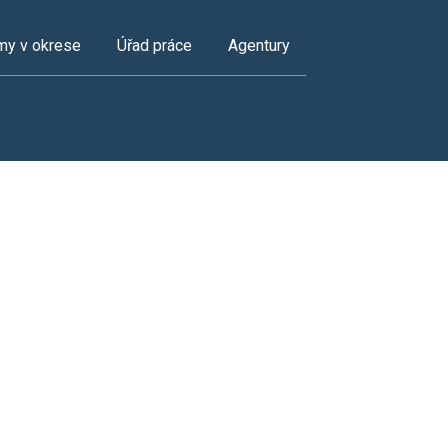
my v okrese
Úřad práce
Agentury