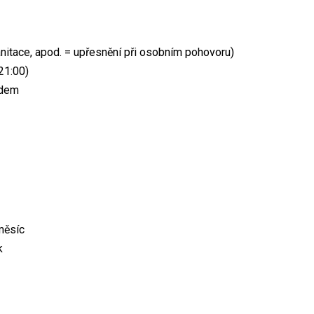
sanitace, apod. = upřesnění při osobním pohovoru)
21:00)
edem
měsíc
k