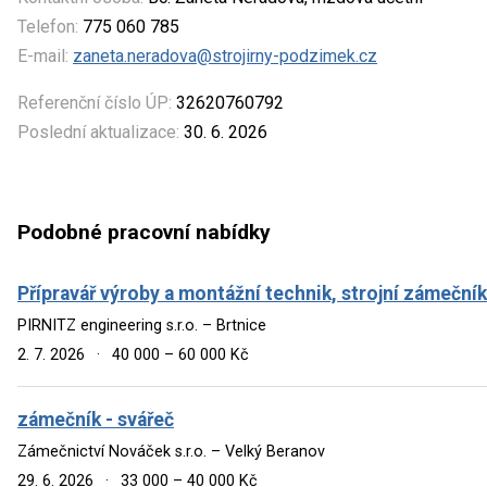
Telefon:
775 060 785
E-mail:
zaneta.neradova@strojirny-podzimek.cz
Referenční číslo ÚP:
32620760792
Poslední aktualizace:
30. 6. 2026
Podobné pracovní nabídky
Přípravář výroby a montážní technik, strojní zámečník
PIRNITZ engineering s.r.o. – Brtnice
2. 7. 2026
·
40 000 – 60 000 Kč
zámečník - svářeč
Zámečnictví Nováček s.r.o. – Velký Beranov
29. 6. 2026
·
33 000 – 40 000 Kč