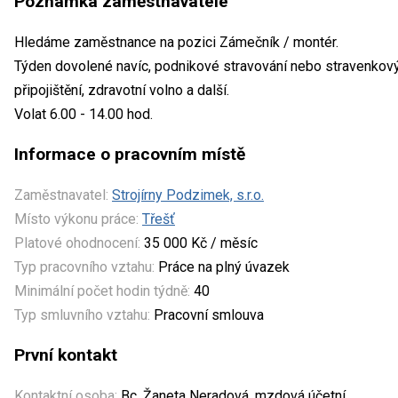
Poznámka zaměstnavatele
Hledáme zaměstnance na pozici Zámečník / montér.
Týden dovolené navíc, podnikové stravování nebo stravenkový 
připojištění, zdravotní volno a další.
Volat 6.00 - 14.00 hod.
Informace o pracovním místě
Zaměstnavatel:
Strojírny Podzimek, s.r.o.
Místo výkonu práce:
Třešť
Platové ohodnocení:
35 000 Kč / měsíc
Typ pracovního vztahu:
Práce na plný úvazek
Minimální počet hodin týdně:
40
Typ smluvního vztahu:
Pracovní smlouva
První kontakt
Kontaktní osoba:
Bc. Žaneta Neradová, mzdová účetní