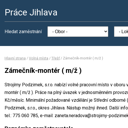
Práce Jihlava
Hledat zaměstnání
Hlavní strana
/
Volná místa
/
Třešť
/
Zámečník-montér ( m/ž )
Zámečník-montér ( m/ž )
Strojírny Podzimek, s.r.o. nabízí volné pracovní místo v obor
montér ( m/ž ). Práce na plný úvazek v jednosměnném provo
Kč/měsíc. Minimální požadované vzdělání je Střední odborné (v
Podzimek, s.r.o., okres Jihlava. Nástup možný ihned. Další i
tel.: 775 060 785, e-mail: zaneta.neradova@strojirny-podzimek